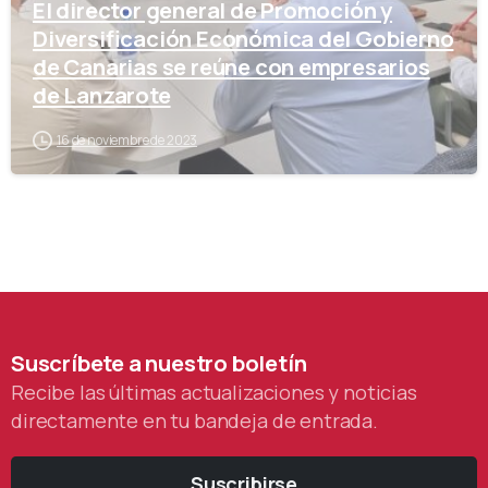
El director general de Promoción y
Diversificación Económica del Gobierno
de Canarias se reúne con empresarios
de Lanzarote
16 de noviembre de 2023
Suscríbete
a
nuestro
boletín
Recibe las últimas actualizaciones y noticias
directamente en tu bandeja de entrada.
Suscribirse