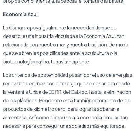
propios como la lenteja, la cebolla, el tomate o la batata.
Economía Azul
La Cámara apoya igualmente la necesidad de que se
desarrolle una industria vinculada a la Economía Azul, tan
relacionada con nuestro mar y nuestra tradición. De modo
que se abren las posibilidades ante la acuicultura o la
biotecnología marina, todavía incipiente.
Los criterios de sostenibilidad pasan por el uso de energías
renovables en línea con el trabajo que se desarrolla desde
la Ventanilla Única de EE.RR. del Cabildo, hasta la eliminación
de los plásticos. Pendiente está también el fomento de los
productos de kilómetro cero, para lograr la soberanía
alimentaria. Así como el impulso a la economía circular, tan
necesaria para conseguir una sociedad más equilibrada.