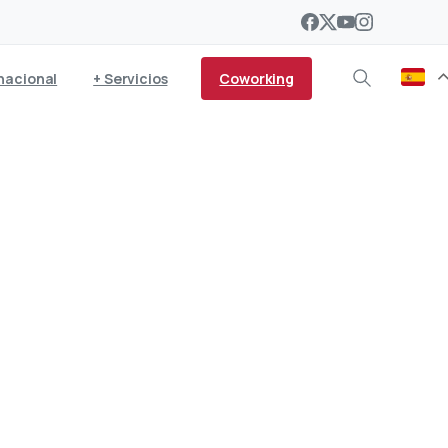
Coworking
nacional
+ Servicios
 finalistas del Premio
as Palmas