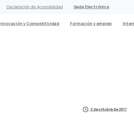
Declaración de Accesibilidad
Sede Electrónica
Innovación y Competitividad
Formación y empleo
Inter
rocel y 22 Grados de Media,
 Año de la Provincia de L
2 de octubre de 2017