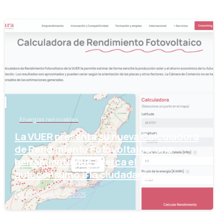
-
Energías renovables
La VUER presenta su nueva Calculadora
de Rendimiento Fotovoltaico, una
herramienta que acerca el
autoconsumo a la ciudadanía
16 de diciembre de 2025