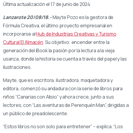
Última actualización el 17 de junio de 2024
Lanzarote 20/08/18.-
Mayte Pozo es la gestora de
Fórmula Creativa, el último proyecto empresarial en
incorporarse al
Hub de Industrias Creativas y Turismo
Cultural El Almacén
. Su objetivo: encender entre la
generación del iBook la pasión por la lectura a la vieja
usanza, donde la historia se cuenta a través del papel y las
ilustraciones.
Mayte, que es escritora, ilustradora, maquetadora y
editora, comenzó su andadura con la serie de libros para
niños “Canarias con Alisio” y ahora crece, junto a sus
lectores, con “Las aventuras de Perenquén Man”, dirigidas a
un público de preadolescente.
“Estos libros no son solo para entretener” – explica. “Los