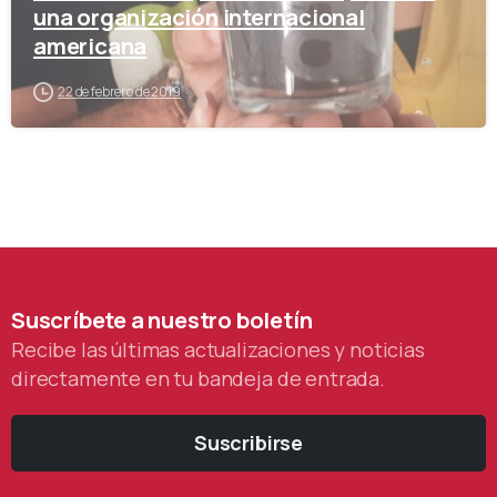
una organización internacional
americana
22 de febrero de 2019
Suscríbete
a
nuestro
boletín
Recibe las últimas actualizaciones y noticias
directamente en tu bandeja de entrada.
Suscribirse