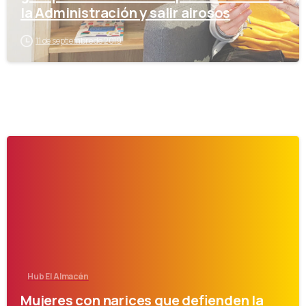
la Administración y salir airosos
11 de septiembre de 2019
-
Hub El Almacén
Mujeres con narices que defienden la