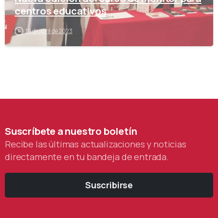
centros educativos
19 de abril de 2023
Suscríbete
a
nuestro
boletín
Recibe las últimas actualizaciones y noticias
directamente en tu bandeja de entrada.
Suscribirse