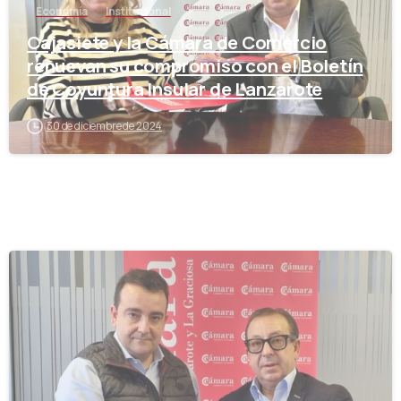
Economía
Institucional
Cajasiete y la Cámara de Comercio
renuevan su compromiso con el Boletín
de Coyuntura Insular de Lanzarote
30 de diciembre de 2024
-