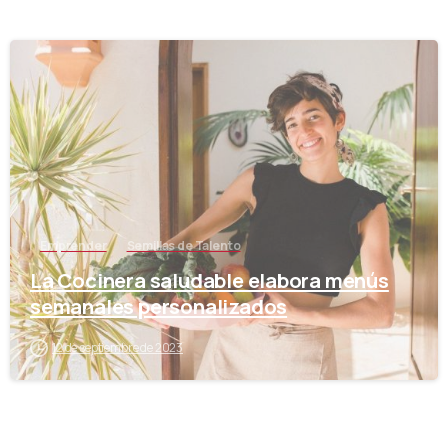
-
Emprender
Semillas de Talento
La Cocinera saludable elabora menús
semanales personalizados
12 de septiembre de 2023