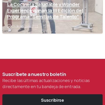
La Cocinera Saludable y Wonder
Experience ganan la III Edición del
Programa “Semillas de Talento”
24 de marzo de 2023
Suscríbete
a
nuestro
boletín
Recibe las últimas actualizaciones y noticias
directamente en tu bandeja de entrada.
Suscribirse