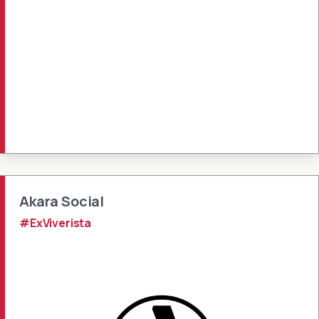
Akara Social
#ExViverista