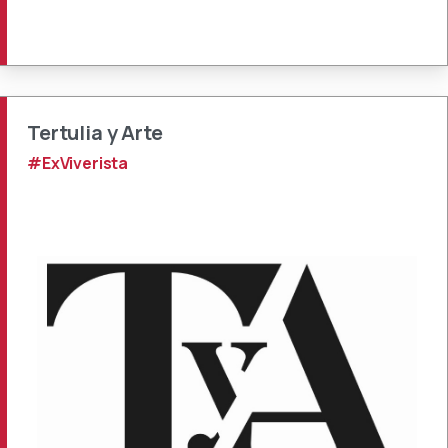
Tertulia y Arte
#ExViverista