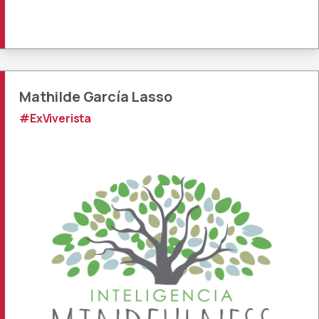
Mathilde García Lasso
#ExViverista