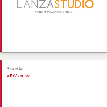
Proinla
#ExViverista