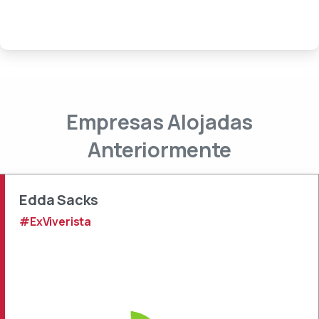
Empresas
Alojadas
Anteriormente
Edda Sacks
#ExViverista