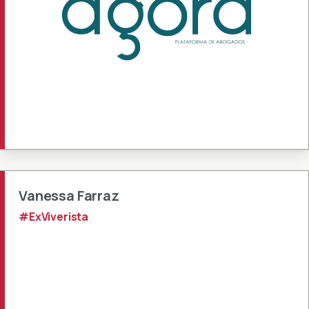
Vanessa Farraz
#ExViverista