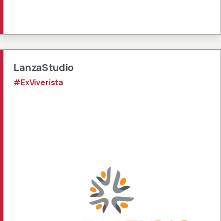
LanzaStudio
#ExViverista