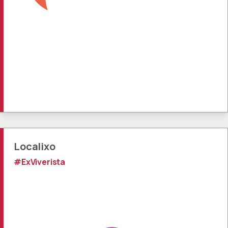
Localixo
#ExViverista