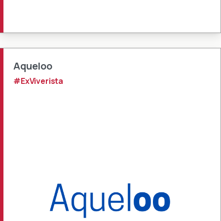
Aqueloo
#ExViverista