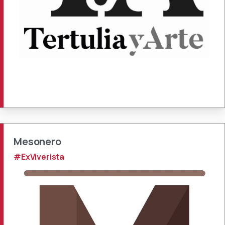
Mesonero
#ExViverista