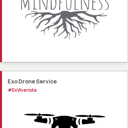
Exo Drone Service
#ExViverista