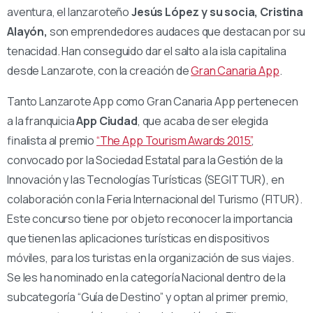
aventura, el lanzaroteño
Jesús López y su socia, Cristina
Alayón,
son emprendedores audaces que destacan por su
tenacidad. Han conseguido dar el salto a la isla capitalina
desde Lanzarote, con la creación de
Gran Canaria App
.
Tanto Lanzarote App como Gran Canaria App pertenecen
a la franquicia
App Ciudad
, que acaba de ser elegida
finalista al premio
“The App Tourism Awards 2015”
,
convocado por la Sociedad Estatal para la Gestión de la
Innovación y las Tecnologías Turísticas (SEGITTUR), en
colaboración con la Feria Internacional del Turismo (FITUR).
Este concurso tiene por objeto reconocer la importancia
que tienen las aplicaciones turísticas en dispositivos
móviles, para los turistas en la organización de sus viajes.
Se les ha nominado en la categoría Nacional dentro de la
subcategoría “Guía de Destino” y optan al primer premio,