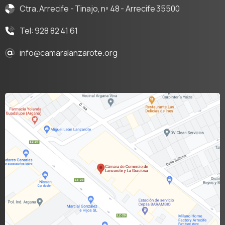
Ctra. Arrecife - Tinajo, nº 48 - Arrecife 35500
Tel: 928 82 41 61
info@camaralanzarote.org