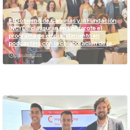
Noticias
El Gobierno de Canarias y la Fundación
INCYDE clausuran en Lanzarote el
programa de emprendimiento en
podcasting con la colaboración de la
Cámara de Comercio
9 de julio de 2026
-