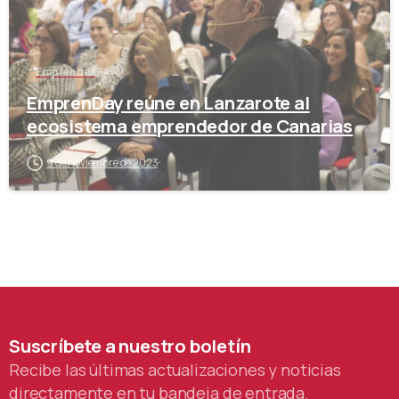
Emprender
EmprenDay reúne en Lanzarote al
ecosistema emprendedor de Canarias
9 de noviembre de 2023
Suscríbete
a
nuestro
boletín
Recibe las últimas actualizaciones y noticias
directamente en tu bandeja de entrada.