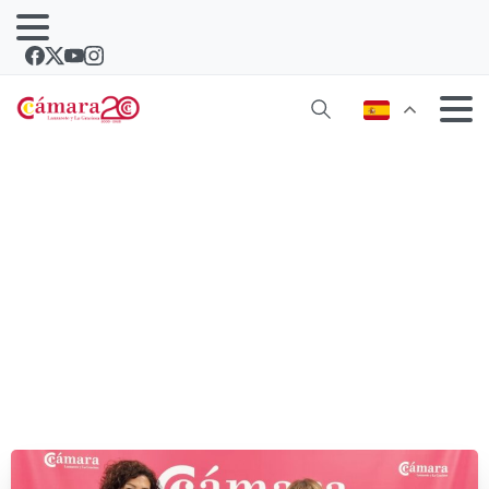
Bla Bla Bla gana el Premio
Lanzarotemprende 2023