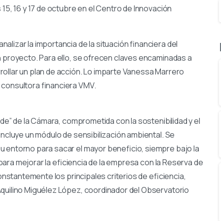
 15, 16 y 17 de octubre en el Centro de Innovación
lizar la importancia de la situación financiera del
n proyecto. Para ello, se ofrecen claves encaminadas a
ollar un plan de acción. Lo imparte Vanessa Marrero
 consultora financiera VMV.
rde” de la Cámara, comprometida con la sostenibilidad y el
incluye un módulo de sensibilización ambiental. Se
u entorno para sacar el mayor beneficio, siempre bajo la
r para mejorar la eficiencia de la empresa con la Reserva de
constantemente los principales criterios de eficiencia,
Aquilino Miguélez López, coordinador del Observatorio