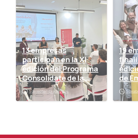
Emprender
Empren
13 empresas
19 e
participan en la XI
final
edición del Programa
edici
Consolídate de la
de E
Cámara
5 de septiembre de 2024
5 de ab