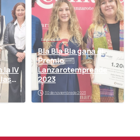
Emprender
Bla Bla Bla gana el
Premio
 la IV
Lanzarotemprende
llas
2023
30 de noviembre de 2023