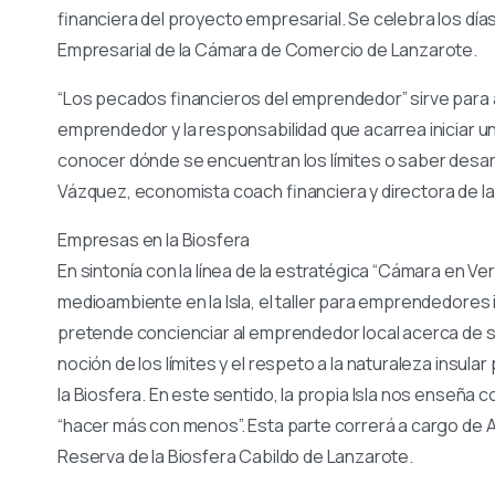
financiera del proyecto empresarial. Se celebra los días
Empresarial de la Cámara de Comercio de Lanzarote.
“Los pecados financieros del emprendedor” sirve para ana
emprendedor y la responsabilidad que acarrea iniciar u
conocer dónde se encuentran los límites o saber desarr
Vázquez, economista coach financiera y directora de la
Empresas en la Biosfera
En sintonía con la línea de la estratégica “Cámara en Ve
medioambiente en la Isla, el taller para emprendedores 
pretende concienciar al emprendedor local acerca de s
noción de los límites y el respeto a la naturaleza insula
la Biosfera. En este sentido, la propia Isla nos enseña 
“hacer más con menos”. Esta parte correrá a cargo de 
Reserva de la Biosfera Cabildo de Lanzarote.