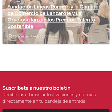
Fundación Líneas Romero y la Cámara
de Comercio de Lanzarote y La
Graciosa lanzan los Premios Talento
Sostenible
28 de septiembre de 2023
Suscríbete
a
nuestro
boletín
Recibe las últimas actualizaciones y noticias
directamente en tu bandeja de entrada.