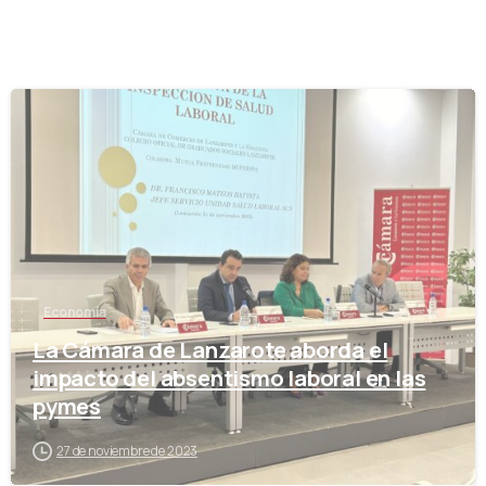
-
Economía
La Cámara de Lanzarote aborda el
impacto del absentismo laboral en las
pymes
27 de noviembre de 2023