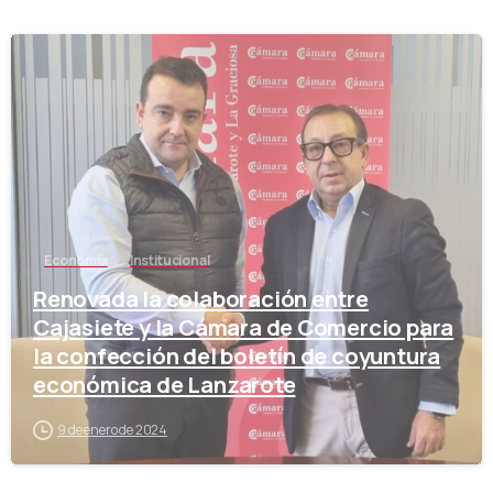
-
Economía
Institucional
Renovada la colaboración entre
Cajasiete y la Cámara de Comercio para
la confección del boletín de coyuntura
económica de Lanzarote
9 de enero de 2024