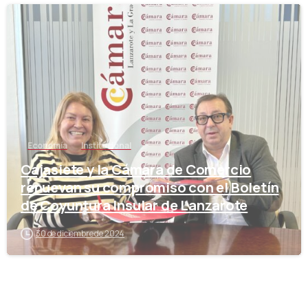
-
Economía
Institucional
Cajasiete y la Cámara de Comercio
renuevan su compromiso con el Boletín
de Coyuntura Insular de Lanzarote
30 de diciembre de 2024