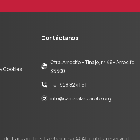
Contáctanos
Ctra. Arrecife - Tinajo, nº 48 - Arrecife
d y Cookies
35500
Tel: 928 82 41 61
info@camaralanzarote.org
de Lanzarote y La Graciosa © All rights reserved