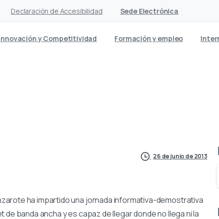
Declaración de Accesibilidad
Sede Electrónica
Innovación y Competitividad
Formación y empleo
Inter
as de la Cámara cuenta ya 
26 de junio de 2013
zarote ha impartido una jornada informativa-demostrativa
 de banda ancha y es capaz de llegar donde no llega ni la