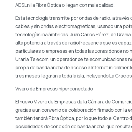
ADSL ni la Fibra Óptica o llegan con mala calidad.
Esta tecnología transmite por ondas de radio, a través de
cables y sin ondas electromagnéticas, usando una pot
tecnologías inalámbricas. Juan Carlos Pérez, de Urania 
alta potencia a través de radiofrecuencia que es capaz
particulares o empresas en todas las zonas donde no h
Urania Telecom, un operador de telecomunicaciones n
propia de banda ancha de acceso a Internet inicialmen
tres meses llegarán a toda la isla, incluyendo La Gracios
Vivero de Empresas híperconectado
El nuevo Vivero de Empresas de la Cámara de Comerci
gracias a un convenio de colaboración firmado con la 
también tendrá Fibra Óptica, por lo que todo el Centro
posibilidades de conexión de banda ancha, que resulta