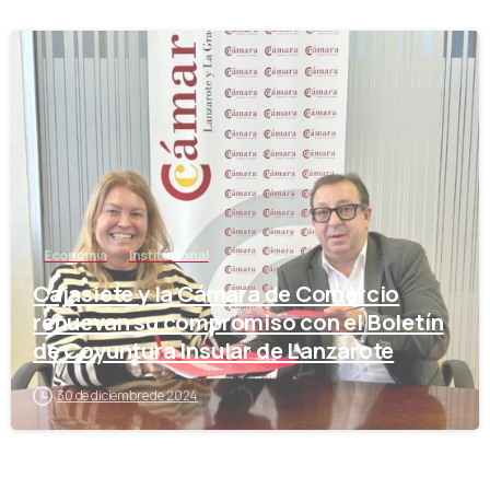
-
Economía
Institucional
Cajasiete y la Cámara de Comercio
renuevan su compromiso con el Boletín
de Coyuntura Insular de Lanzarote
30 de diciembre de 2024