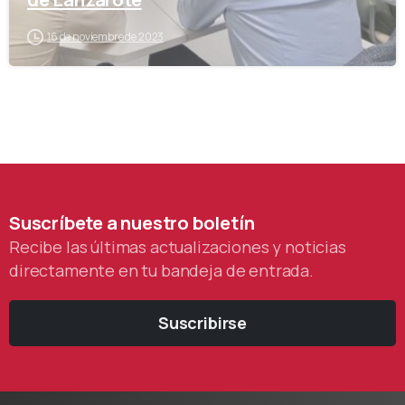
16 de noviembre de 2023
Suscríbete
a
nuestro
boletín
Recibe las últimas actualizaciones y noticias
directamente en tu bandeja de entrada.
Suscribirse