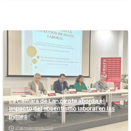
-
Economía
La Cámara de Lanzarote aborda el
impacto del absentismo laboral en las
pymes
27 de noviembre de 2023