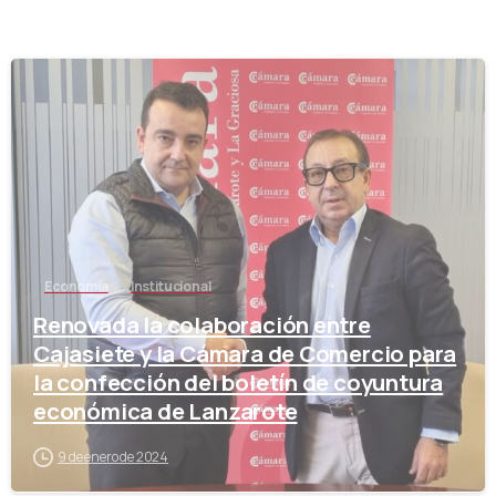
-
Economía
Institucional
Renovada la colaboración entre
Cajasiete y la Cámara de Comercio para
la confección del boletín de coyuntura
económica de Lanzarote
9 de enero de 2024