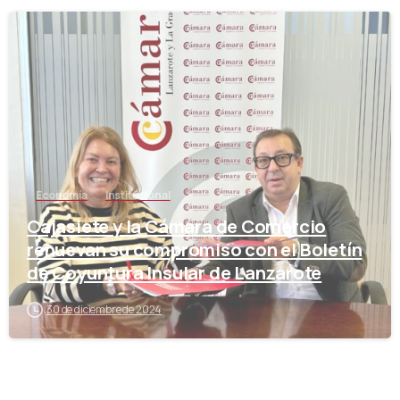
-
Economía
Institucional
Cajasiete y la Cámara de Comercio
renuevan su compromiso con el Boletín
de Coyuntura Insular de Lanzarote
30 de diciembre de 2024