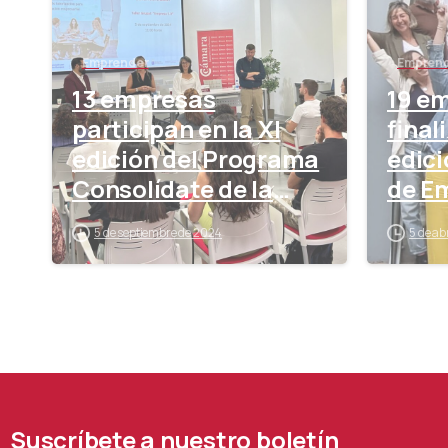
Emprender
Empren
13 empresas
19 e
participan en la XI
final
edición del Programa
edici
Consolídate de la
de E
Cámara
5 de septiembre de 2024
5 de ab
Suscríbete
a
nuestro
boletín