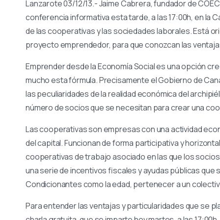
Lanzarote 03/12/13.- Jaime Cabrera, fundador de COE
conferencia informativa esta tarde, a las 17:00h, en la
de las cooperativas y las sociedades laborales. Está o
proyecto emprendedor, para que conozcan las ventajas,
Emprender desde la Economía Social es una opción crec
mucho esta fórmula. Precisamente el Gobierno de Can
las peculiaridades de la realidad económica del archipié
número de socios que se necesitan para crear una coop
Las cooperativas son empresas con una actividad eco
del capital. Funcionan de forma participativa y horizontal
cooperativas de trabajo asociado en las que los socio
una serie de incentivos fiscales y ayudas públicas que 
Condicionantes como la edad, pertenecer a un colecti
Para entender las ventajas y particularidades que se 
charla gratuita, que se imparte hoy martes, a las 17:00h