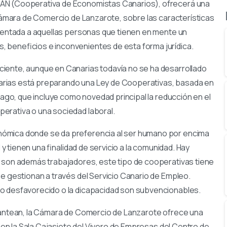
CAN (Cooperativa de Economistas Canarios), ofrecerá una
 Cámara de Comercio de Lanzarote, sobre las características
rientada a aquellas personas que tienen en mente un
 beneficios e inconvenientes de esta forma jurídica.
iente, aunque en Canarias todavía no se ha desarrollado
arias está preparando una Ley de Cooperativas, basada en
lago, que incluye como novedad principal la reducción en el
erativa o una sociedad laboral.
nómica donde se da preferencia al ser humano por encima
 y tienen una finalidad de servicio a la comunidad. Hay
s son además trabajadores, este tipo de cooperativas tiene
se gestionan a través del Servicio Canario de Empleo.
vo desfavorecido o la dicapacidad son subvencionables.
plantean, la Cámara de Comercio de Lanzarote ofrece una
, en la Sala Cajasiete del Vivero de Empresas del Centro de