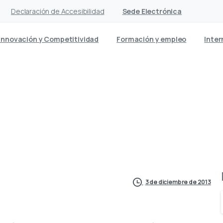
Declaración de Accesibilidad
Sede Electrónica
Innovación y Competitividad
Formación y empleo
Inter
onomía Social tiene incent
públicas
3 de diciembre de 2013