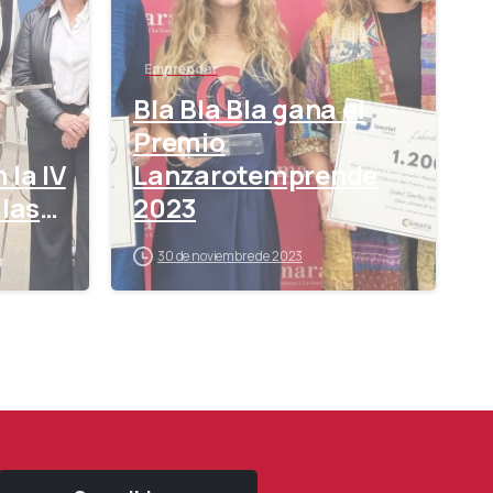
Emprender
Bla Bla Bla gana el
Premio
 la IV
Lanzarotemprende
llas
2023
30 de noviembre de 2023