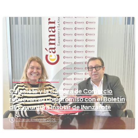
-
Economía
Institucional
Cajasiete y la Cámara de Comercio
renuevan su compromiso con el Boletín
de Coyuntura Insular de Lanzarote
30 de diciembre de 2024