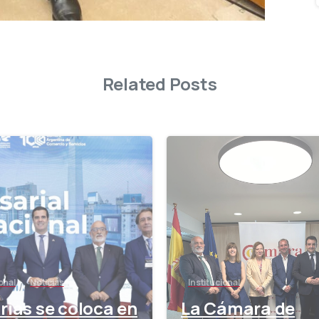
Related Posts
-
onal
Noticias
Institucional
ias se coloca en
La Cámara de