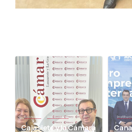
-
Economía
Institucional
Instituci
Cajasiete y la Cámara
Canar