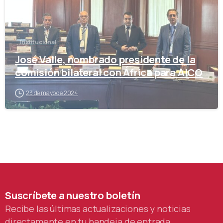
Institucional
José Valle, nombrado presidente de la
comisión bilateral con África para AICO
23 de mayo de 2024
Suscríbete
a
nuestro
boletín
Recibe las últimas actualizaciones y noticias
directamente en tu bandeja de entrada.