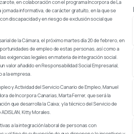
zarote, en colaboración con el programa Incorpora de La
 jornada informativa, de carácter gratuito, en la que se
 con discapacidad y en riesgo de exclusión social que
rial de la Cámara, el próximo martes día 20 de febrero, en
 oportunidades de empleo de estas personas, así como a
as exigencias legales en materia de integración social.
un valor añadido en Responsabilidad Social Empresarial,
o a la empresa.
pleo y Actividad del Servicio Canario de Empleo, Manuel
ra de Incorpora Canarias, Marta Ferrer, que será la
ón que desarrolla la Caixa; y la técnico del Servicio de
 ADISLAN, Kitty Morales.
tivas a la integración laboral de personas con
s y el tipo de subvención de que disponen o lo incentivos y