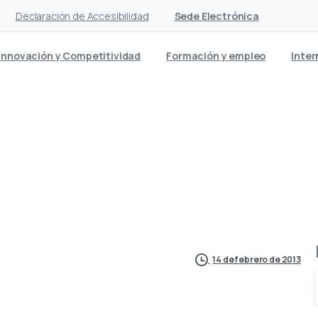
Declaración de Accesibilidad
Sede Electrónica
Innovación y Competitividad
Formación y empleo
Inter
e los incentivos a la cont
situación de vulnerabilida
14 de febrero de 2013