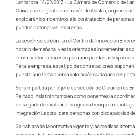
Lanzarote, 14/02/2013.- La Cámara de Comercio de Lan
Caixa, que se gestiona a través de Adislan, organiza una
explicarán los incentivos a la contratación de personas
pueden obtener las empresas.
La sesión se celebra en el Centro de Innovación Empresa
horario de mañana, y está orientada a incrementar las
informar a las empresas para que puedan anticiparse a l
Para la empresa, este tipo de contrataciones suponen 
puesto que fortalecen la valoración ciudadana respect
Será impartida por el jefe de sección de Creación de Em
Peinado. Asistirán también como ponentes la coordinado
encargada de explicar el programa Incorpora de integraci
Integración Laboral para personas con discapacidad de
Se hablará de la normativa vigente y las medidas alterna
discapacidad, así como los tipos de contratos existente