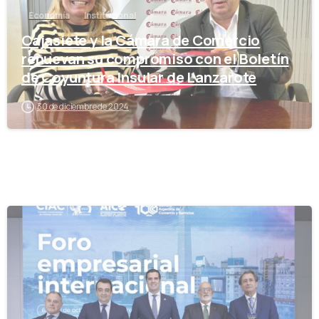
Economía
Institucional
Cajasiete y la Cámara de Comercio
renuevan su compromiso con el Boletín
de Coyuntura Insular de Lanzarote
30 de diciembre de 2024
-