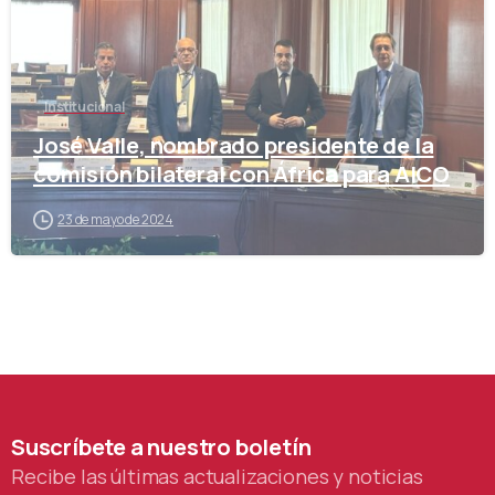
Institucional
José Valle, nombrado presidente de la
comisión bilateral con África para AICO
23 de mayo de 2024
Suscríbete
a
nuestro
boletín
Recibe las últimas actualizaciones y noticias