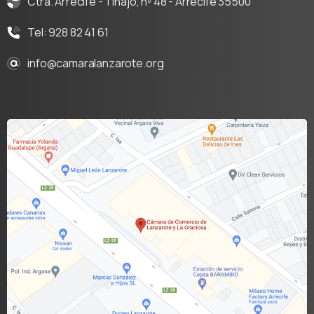
Ctra. Arrecife - Tinajo, nº 48 - Arrecife 35500
Tel: 928 82 41 61
info@camaralanzarote.org