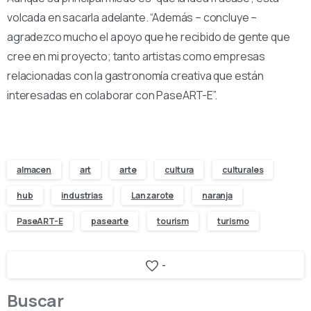
volcada en sacarla adelante. “Además – concluye –
agradezco mucho el apoyo que he recibido de gente que
cree en mi proyecto; tanto artistas como empresas
relacionadas con la gastronomía creativa que están
interesadas en colaborar con PaseART-E”.
almacen
art
arte
cultura
culturales
hub
industrias
Lanzarote
naranja
PaseART-E
pasearte
tourism
turismo
-
Buscar