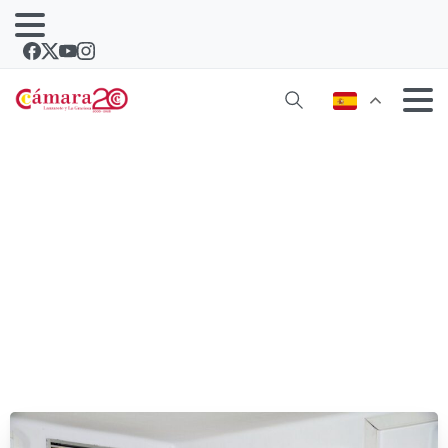
Con PaseART-E Lanzarote, el turismo
naranja llega al Hub El Almacén