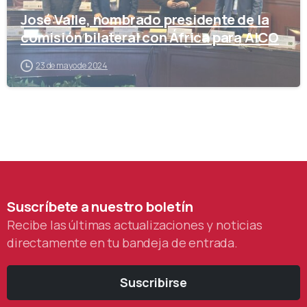
José Valle, nombrado presidente de la
comisión bilateral con África para AICO
23 de mayo de 2024
Suscríbete
a
nuestro
boletín
Recibe las últimas actualizaciones y noticias
directamente en tu bandeja de entrada.
Suscribirse