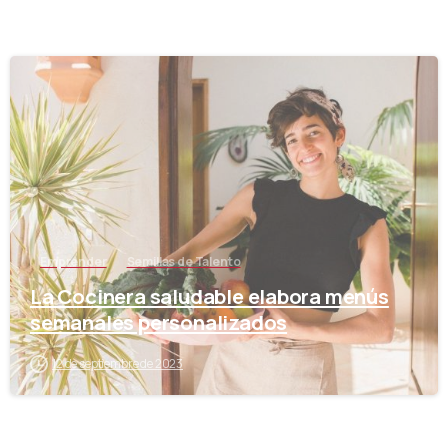
-
Emprender
Semillas de Talento
La Cocinera saludable elabora menús
semanales personalizados
12 de septiembre de 2023