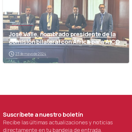
Institucional
José Valle, nombrado presidente de la
comisión bilateral con África para AICO
23 de mayo de 2024
Suscríbete
a
nuestro
boletín
Recibe las últimas actualizaciones y noticias
directamente en tu bandeja de entrada.