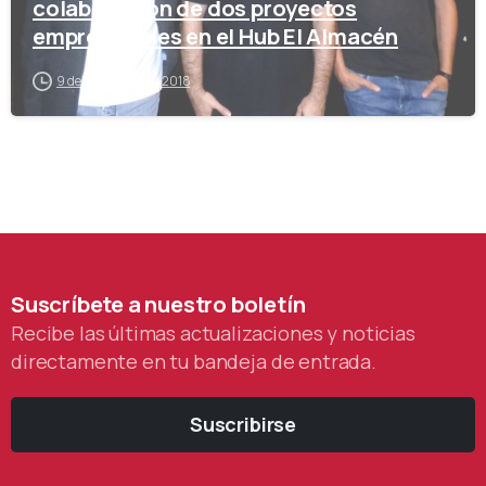
colaboración de dos proyectos
empresariales en el Hub El Almacén
9 de noviembre de 2018
Suscríbete
a
nuestro
boletín
Recibe las últimas actualizaciones y noticias
directamente en tu bandeja de entrada.
Suscribirse