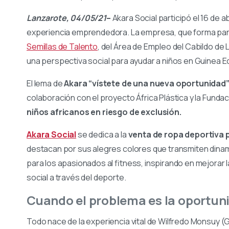
Lanzarote, 04/05/21
–
Akara Social participó el 16 de abr
experiencia emprendedora. La empresa, que forma part
Semillas de Talento
, del Área de Empleo del Cabildo d
una perspectiva social para ayudar a niños en Guinea Ec
El lema de
Akara “vístete de una nueva oportunidad
colaboración con el proyecto África Plástica y la Fund
niños africanos en riesgo de exclusión.
Akara Social
se dedica a la
venta de ropa deportiva 
destacan por sus alegres colores que transmiten dinami
para los apasionados al fitness, inspirando en mejorar 
social a través del deporte.
Cuando el problema es la oportun
Todo nace de la experiencia vital de Wilfredo Monsuy (