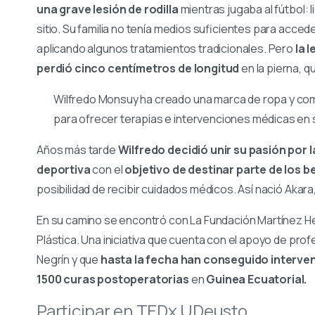
una grave lesión de rodilla
mientras jugaba al fútbol:
sitio. Su familia no tenía medios suficientes para accede
aplicando algunos tratamientos tradicionales. Pero
la 
perdió cinco centímetros de longitud
en la pierna, 
Wilfredo Monsuy ha creado una marca de ropa y co
para ofrecer terapias e intervenciones médicas en 
Años más tarde
Wilfredo decidió unir su pasión por 
deportiva
con el
objetivo de destinar parte de los b
posibilidad de recibir cuidados médicos. Así nació Akara,
En su camino se encontró con La Fundación Martínez He
Plástica. Una iniciativa que cuenta con el apoyo de profe
Negrín y que
hasta la fecha han conseguido interven
1500 curas postoperatorias
en
Guinea Ecuatorial.
Participar en TEDx UDeusto