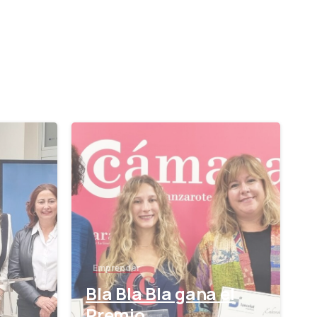
-
-
Emprender
Bla Bla Bla gana el
Premio