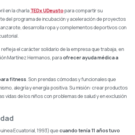
il en la charla
TEDx UDeusto
para compartir su
e del programa de incubación y aceleración de proyectos
e Lanzarote, desarrolla ropa y complementos deportivos con
uatorial.
”
refleja el carácter solidario de la empresa que trabaja, en
ación Martínez Hermanos, para
ofrecer ayuda médica a
para fitness
. Son prendas cómodas y funcionales que
smo, alegría y energía positiva. Su misión: crear productos
las vidas de los niños con problemas de salud y en exclusión
idad
Guinea Ecuatorial, 1993) que
cuando tenía 11 años tuvo