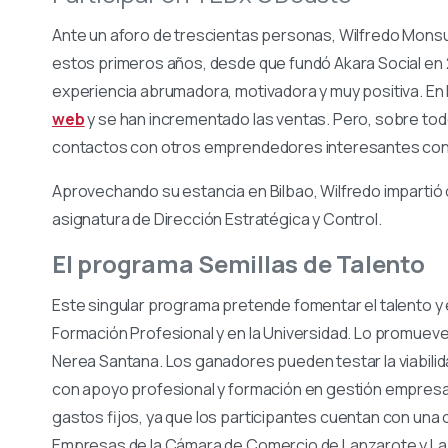
Ante un aforo de trescientas personas, Wilfredo Monsuy
estos primeros años, desde que fundó Akara Social en
experiencia abrumadora, motivadora y muy positiva. En 
web
y se han incrementado las ventas. Pero, sobre todo
contactos con otros emprendedores interesantes con 
Aprovechando su estancia en Bilbao, Wilfredo impartió o
asignatura de Dirección Estratégica y Control.
El programa Semillas de Talento
Este singular programa pretende fomentar el talento y 
Formación Profesional y en la Universidad. Lo promueve
Nerea Santana. Los ganadores pueden testar la viabili
con apoyo profesional y formación en gestión empresari
gastos fijos, ya que los participantes cuentan con una 
Empresas de la Cámara de Comercio de Lanzarote y La