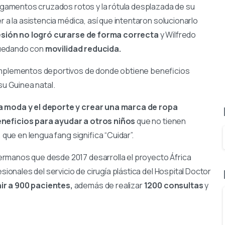
 ligamentos cruzados rotos y la rótula desplazada de su
r a la asistencia médica, así que intentaron solucionarlo
lesión no logró curarse de forma correcta
y Wilfredo
quedando con
movilidad reducida.
mplementos deportivos de donde obtiene beneficios
su Guinea natal.
la moda y el deporte y crear una marca de ropa
eneficios para ayudar a otros niños
que no tienen
 que en lengua fang significa “Cuidar”.
rmanos que desde 2017 desarrolla el proyecto África
sionales del servicio de cirugía plástica del Hospital Doctor
ir a 900 pacientes,
además de realizar
1200 consultas
y