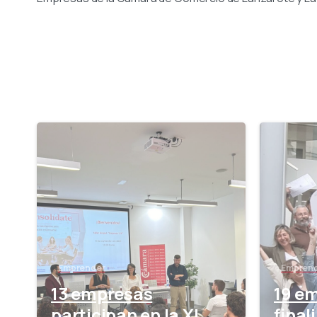
-
Emprender
Empren
13 empresas
19 e
participan en la XI
final