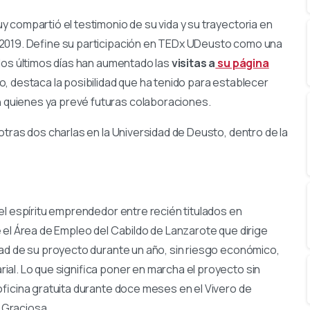
 compartió el testimonio de su vida y su trayectoria en
 2019. Define su participación en TEDx UDeusto como una
los últimos días han aumentado las
visitas a
su página
, destaca la posibilidad que ha tenido para establecer
quienes ya prevé futuras colaboraciones.
tras dos charlas en la Universidad de Deusto, dentro de la
el espíritu emprendedor entre recién titulados en
 el Área de Empleo del Cabildo de Lanzarote que dirige
dad de su proyecto durante un año, sin riesgo económico,
al. Lo que significa poner en marcha el proyecto sin
oficina gratuita durante doce meses en el Vivero de
 Graciosa.