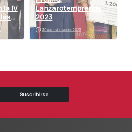
 la IV
Lanzarotemprende
llas
2023
30 de noviembre de 2023
Suscribirse