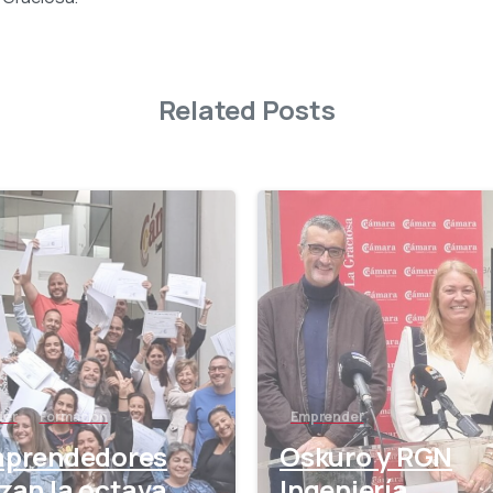
Related Posts
-
der
Formación
Emprender
mprendedores
Oskuro y RGN
izan la octava
Ingeniería,