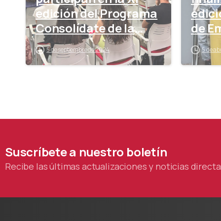
edición del Programa
edici
Consolídate de la
de E
Cámara
5 de septiembre de 2024
5 de ab
Suscríbete
a
nuestro
boletín
Recibe las últimas actualizaciones y noticias direc