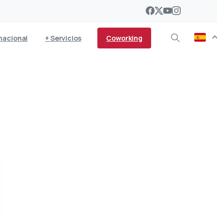
Coworking
nacional
+ Servicios
EDx UDeusto