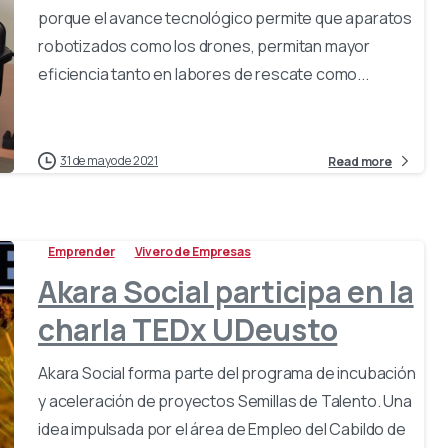
porque el avance tecnológico permite que aparatos
robotizados como los drones, permitan mayor
eficiencia tanto en labores de rescate como...
31 de mayo de 2021
Read more
Emprender
Vivero de Empresas
Akara Social participa en la
charla TEDx UDeusto
Akara Social forma parte del programa de incubación
y aceleración de proyectos Semillas de Talento. Una
idea impulsada por el área de Empleo del Cabildo de