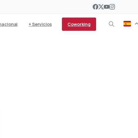
Coworking
nacional
+ Servicios
encuentro entre las
mara