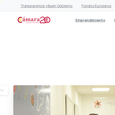
Transparencia y Buen Gobierno
Fondos Europeos
Emprendimiento
El puerto y su con
can
-