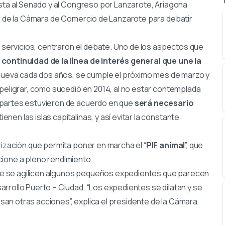
ista al Senado y al Congreso por Lanzarote, Ariagona
va de la Cámara de Comercio de Lanzarote para debatir
s servicios, centraron el debate. Uno de los aspectos que
 continuidad de la línea de interés general que une la
enueva cada dos años, se cumple el próximo mes de marzo y
 peligrar, como sucedió en 2014, al no estar contemplada
 partes estuvieron de acuerdo en que
será necesario
tienen las islas capitalinas, y así evitar la constante
rización que permita poner en marcha el “
PIF animal
”, que
uncione a pleno rendimiento.
e se agilicen algunos pequeños expedientes que parecen
rrollo Puerto – Ciudad. “Los expedientes se dilatan y se
an otras acciones”, explica el presidente de la Cámara,