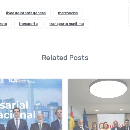
línea de interés general
mercancías
rote
transporte
transporte marítimo
Related Posts
-