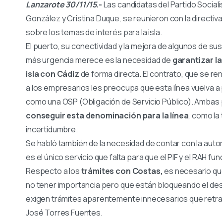
Lanzarote 30/11/15
.-
Las candidatas del Partido Social
González y Cristina Duque, se reunieron con la directi
sobre los temas de interés para la isla.
El puerto, su conectividad y la mejora de algunos de su
más urgencia merece es la necesidad de
garantizar la
isla con Cádiz
de forma directa. El contrato, que se r
a los empresarios les preocupa que esta línea vuelva a
como una OSP (Obligación de Servicio Público). Ambas
conseguir esta denominación para la línea
, como la 
incertidumbre.
Se habló también de la necesidad de contar con la auto
es el único servicio que falta para que el PIF y el RAH f
Respecto a los
trámites con Costas,
es necesario qu
no tener importancia pero que están bloqueando el desa
exigen trámites aparentemente innecesarios que retras
José Torres Fuentes.