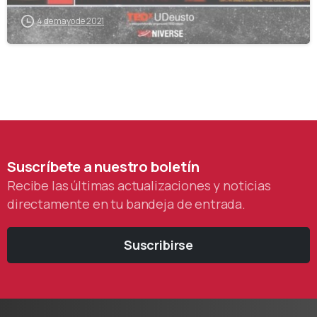
4 de mayo de 2021
Suscríbete
a
nuestro
boletín
Recibe las últimas actualizaciones y noticias
directamente en tu bandeja de entrada.
Suscribirse