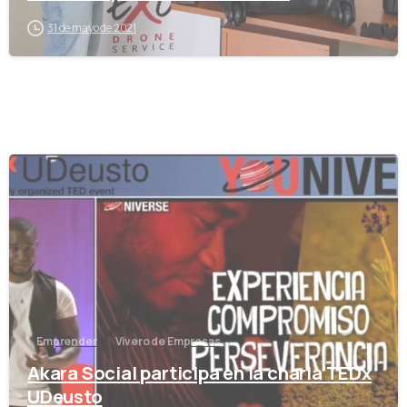
31 de mayo de 2021
-
Emprender
Vivero de Empresas
Akara Social participa en la charla TEDx
UDeusto