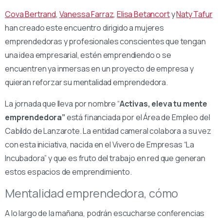
Cova Bertrand
,
Vanessa Farraz
,
Elisa Betancort
y
Naty Tafur
han creado este encuentro dirigido a mujeres
emprendedoras y profesionales conscientes que tengan
una idea empresarial, estén emprendiendo o se
encuentren ya inmersas en un proyecto de empresa y
quieran reforzar su mentalidad emprendedora.
La jornada que lleva por nombre “
Activas, eleva tu mente
emprendedora”
está financiada por el Área de Empleo del
Cabildo de Lanzarote. La entidad cameral colabora a su vez
con esta iniciativa, nacida en el Vivero de Empresas “La
Incubadora” y que es fruto del trabajo en red que generan
estos espacios de emprendimiento.
Mentalidad emprendedora, cómo
A lo largo de la mañana, podrán escucharse conferencias