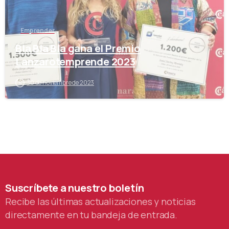
Emprender
Bla Bla Bla gana el Premio
Lanzarotemprende 2023
30 de noviembre de 2023
Suscríbete
a
nuestro
boletín
Recibe las últimas actualizaciones y noticias
directamente en tu bandeja de entrada.