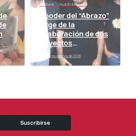
Cultura
Hub El Almacén
de
El poder del “Abrazo”
de
surge de la
n
colaboración de dos
proyectos
empresariales en el
9 de noviembre de 2018
Hub El Almacén
Suscribirse