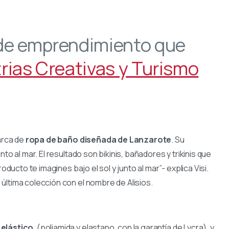
 de emprendimiento que
rias Creativas y Turismo
arca de
ropa de baño diseñada de Lanzarote
. Su
to al mar. El resultado son bikinis, bañadores y trikinis que
oducto te imagines bajo el sol y junto al mar”- explica Visi.
última colección con el nombre de Alisios.
 elástico
, (poliamida y elastano, con la garantía de Lycra), y