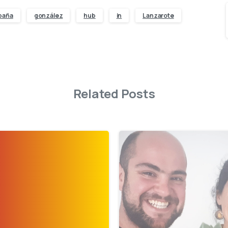
paña
gonzález
hub
in
Lanzarote
Related Posts
-