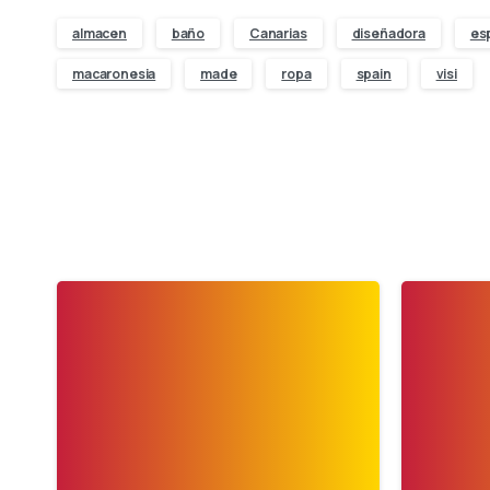
almacen
baño
Canarias
diseñadora
es
macaronesia
made
ropa
spain
visi
-