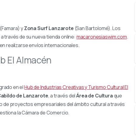
(Famara) y
Zona Surf Lanzarote
(San Bartolomé). Los
a través de su nueva tienda online:
macaronesiaswim.com
.
n realizarse envíos internacionales.
ub El Almacén
grado en el
Hub de Industrias Creativas y Turismo Cultural El
abildo de Lanzarote
, a través del
Área de Cultura
que
llo de proyectos empresariales del ámbito cultural a través
estiona la Cámara de Comercio.