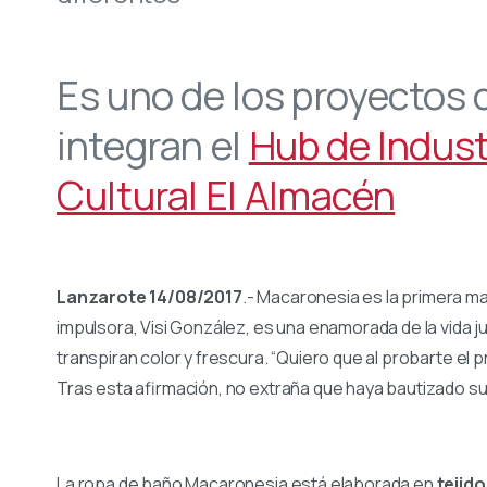
Es uno de los proyectos
integran el
Hub de Indust
Cultural El Almacén
Lanzarote 14/08/2017
.- Macaronesia es la primera m
impulsora, Visi González, es una enamorada de la vida jun
transpiran color y frescura. “Quiero que al probarte el pr
Tras esta afirmación, no extraña que haya bautizado su 
La ropa de baño Macaronesia está elaborada en
tejido