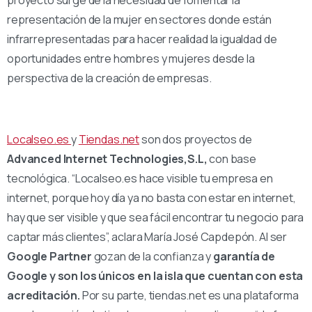
proyecto surge de la necesidad de fomentar la
representación de la mujer en sectores donde están
infrarrepresentadas para hacer realidad la igualdad de
oportunidades entre hombres y mujeres desde la
perspectiva de la creación de empresas.
Localseo.es
y
Tiendas.net
son dos proyectos de
Advanced Internet Technologies,S.L,
con base
tecnológica. “Localseo.es hace visible tu empresa en
internet, porque hoy día ya no basta con estar en internet,
hay que ser visible y que sea fácil encontrar tu negocio para
captar más clientes”, aclara María José Capdepón. Al ser
Google Partner
gozan de la confianza y
garantía de
Google y son los únicos en la isla que cuentan con esta
acreditación.
Por su parte, tiendas.net es una plataforma