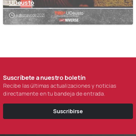
UDeusto
4 de mayo de 2021
Suscríbete
a
nuestro
boletín
Recibe las últimas actualizaciones y noticias
directamente en tu bandeja de entrada.
Suscribirse