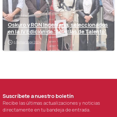
Emprender
Oskuro y RGN Ingeniería, seleccionados
en la IV Edición de ‘Semillas de Talento’
6 de marzo de 2024
Suscríbete
a
nuestro
boletín
Recibe las últimas actualizaciones y noticias
directamente en tu bandeja de entrada.