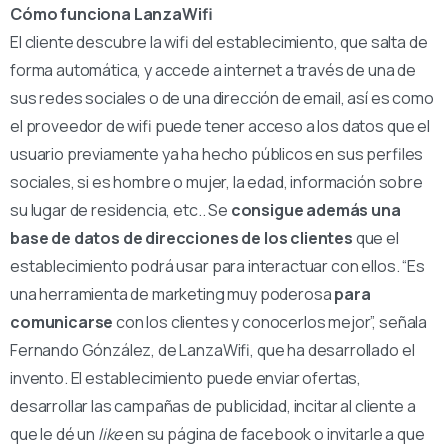
Cómo funciona LanzaWifi
El cliente descubre la wifi del establecimiento, que salta de
forma automática, y accede a internet a través de una de
sus redes sociales o de una dirección de email, así es como
el proveedor de wifi puede tener acceso a los datos que el
usuario previamente ya ha hecho públicos en sus perfiles
sociales, si es hombre o mujer, la edad, información sobre
su lugar de residencia, etc.. Se
consigue además una
base de datos de direcciones de los clientes
que el
establecimiento podrá usar para interactuar con ellos. “Es
una herramienta de marketing muy poderosa
para
comunicarse
con los clientes y conocerlos mejor”, señala
Fernando Gónzález, de LanzaWifi, que ha desarrollado el
invento. El establecimiento puede enviar ofertas,
desarrollar las campañas de publicidad, incitar al cliente a
que le dé un
like
en su página de facebook o invitarle a que