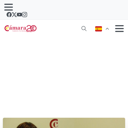
LanzaWifi innova en Lanzarote con la
tendencia del Marketing wifi