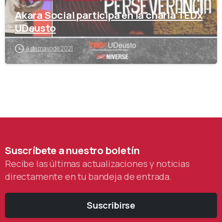
Akara Social participa en la charla TEDx
UDeusto
4 de mayo de 2021
Suscríbete
a
nuestro
boletín
Recibe las últimas actualizaciones y noticias
directamente en tu bandeja de entrada.
Suscribirse